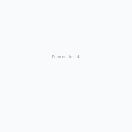
Feed not found.
Контакты
8 (8202) 60-00-99
tim35r@mail.ru
Навигация
О компании